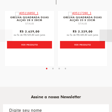
favorite
favori
GRELHA QUADRADA DUAS
GRELHA QUADRADA DUAS
ALÇAS 28 X 28CM
ALÇAS 23 X 23CM
STAUB
STAUB
R$ 2.629,00
R$ 2.229,00
ou 5x de R$ 525,80 sem juros
ou 5x de R$ 445,80 sem juros
VER PRODUTO
VER PRODUTO
Assine a nossa Newsletter