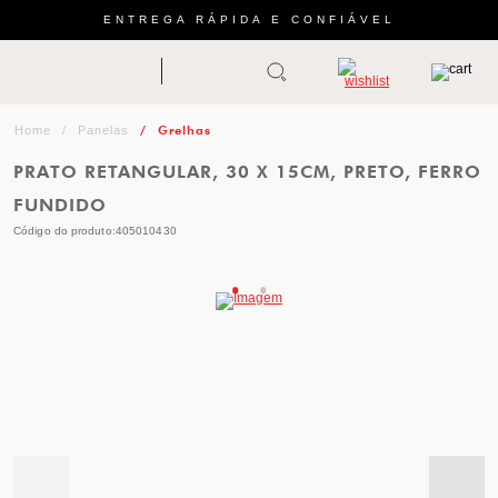
ENTREGA RÁPIDA E CONFIÁVEL
Abrir busca
ZWILLING
menu
Sugestão
Grelhas
Panelas
de
PRATO RETANGULAR, 30 X 15CM, PRETO, FERRO
categoria
FUNDIDO
Código do produto:
405010430
FACAS
TESOURAS
MESA
PANELAS
TALHERES