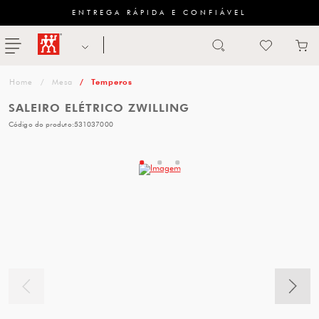
ENTREGA RÁPIDA E CONFIÁVEL
Abrir busca
ZWILLING
menu
Sugestão
Mesa
Temperos
de
SALEIRO ELÉTRICO ZWILLING
categoria
Código do produto:
531037000
FACAS
TESOURAS
MESA
PANELAS
TALHERES