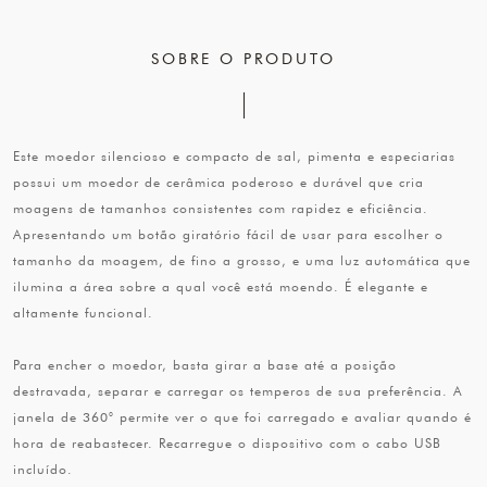
SOBRE O PRODUTO
Este moedor silencioso e compacto de sal, pimenta e especiarias
possui um moedor de cerâmica poderoso e durável que cria
moagens de tamanhos consistentes com rapidez e eficiência.
Apresentando um botão giratório fácil de usar para escolher o
tamanho da moagem, de fino a grosso, e uma luz automática que
ilumina a área sobre a qual você está moendo. É elegante e
altamente funcional.
Para encher o moedor, basta girar a base até a posição
destravada, separar e carregar os temperos de sua preferência. A
janela de 360° permite ver o que foi carregado e avaliar quando é
hora de reabastecer. Recarregue o dispositivo com o cabo USB
incluído.