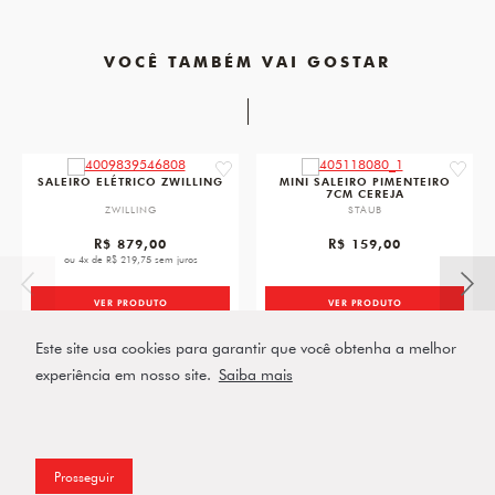
VOCÊ TAMBÉM VAI GOSTAR
favorite
favorit
SALEIRO ELÉTRICO ZWILLING
MINI SALEIRO PIMENTEIRO
7CM CEREJA
ZWILLING
STAUB
R$ 879,00
R$ 159,00
ou 4x de R$ 219,75 sem juros
VER PRODUTO
VER PRODUTO
Este site usa cookies para garantir que você obtenha a melhor
experiência em nosso site.
Saiba mais
Prosseguir