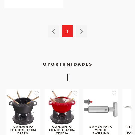
1
OPORTUNIDADES
favorite
favorite
favorite
CONJUNTO
CONJUNTO
BOMBA PARA
TES
FONDUE 18CM
FONDUE 16CM
VINHO
M
PRETO
CEREJA
ZWILLING
FOS