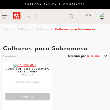
ENTREGA RÁPIDA E CONFIÁVEL
Abrir busca
ZWILLING
menu
Sugestão
Talheres
Colheres
Colheres para Sobremesa
de
categoria
Colheres para Sobremesa
FACAS
Ordenar por
selecione
1
TESOURAS
favorite
JOGO COLHERES SOBREMESA
MESA
6 PCS DINNER
ZWILLING
PANELAS
PRODUTO INDISPONÍVEL
TALHERES
AVISE-ME