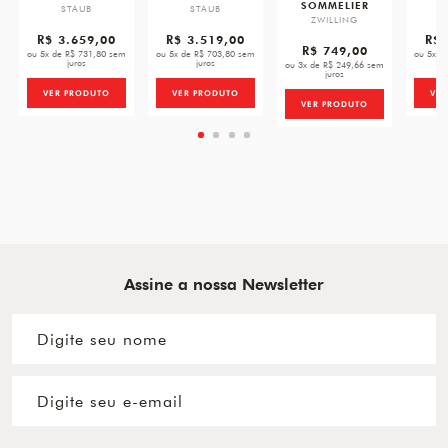
SOMMELIER
STAUB
STAUB
Z
ZWILLING
R$ 3.659,00
R$ 3.519,00
R$ 
R$ 749,00
ou 5x de R$ 731,80 sem
ou 5x de R$ 703,80 sem
ou 5x d
juros
juros
ou 3x de R$ 249,66 sem
juros
VER PRODUTO
VER PRODUTO
VE
VER PRODUTO
Assine a nossa Newsletter