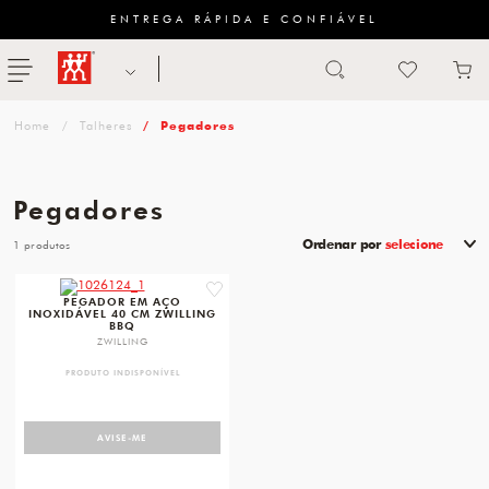
ENTREGA RÁPIDA E CONFIÁVEL
Abrir busca
ZWILLING
menu
Sugestão
Talheres
Pegadores
de
categoria
Pegadores
FACAS
Ordenar por
selecione
1
TESOURAS
favorite
PEGADOR EM AÇO
INOXIDÁVEL 40 CM ZWILLING
MESA
BBQ
ZWILLING
PANELAS
PRODUTO INDISPONÍVEL
TALHERES
AVISE-ME