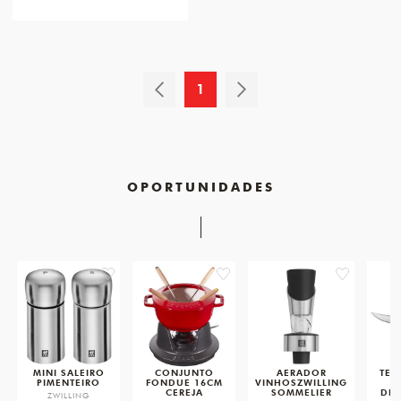
1
OPORTUNIDADES
favorite
favorite
favorite
MINI SALEIRO
CONJUNTO
AERADOR
TES
PIMENTEIRO
FONDUE 16CM
VINHOSZWILLING
CEREJA
SOMMELIER
DES
ZWILLING