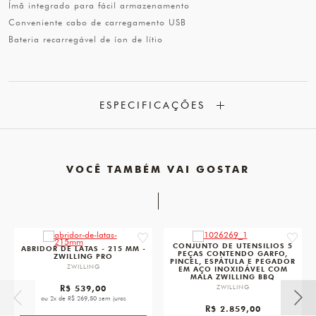
Ímã integrado para fácil armazenamento
Conveniente cabo de carregamento USB
Bateria recarregável de íon de lítio
ESPECIFICAÇÕES
VOCÊ TAMBÉM VAI GOSTAR
favorite
favorit
CONJUNTO DE UTENSILIOS 5
ABRIDOR DE LATAS - 215 MM -
PEÇAS CONTENDO GARFO,
ZWILLING PRO
PINCEL, ESPÁTULA E PEGADOR
ZWILLING
EM AÇO INOXIDÁVEL COM
MALA ZWILLING BBQ
R$ 539,00
ZWILLING
ou 2x de R$ 269,50 sem juros
R$ 2.859,00