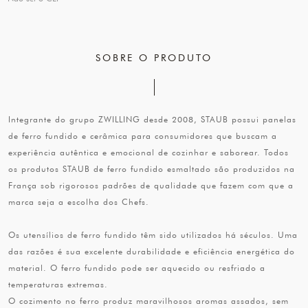
SOBRE O PRODUTO
Integrante do grupo ZWILLING desde 2008, STAUB possui panelas
de ferro fundido e cerâmica para consumidores que buscam a
experiência autêntica e emocional de cozinhar e saborear. Todos
os produtos STAUB de ferro fundido esmaltado são produzidos na
França sob rigorosos padrões de qualidade que fazem com que a
marca seja a escolha dos Chefs.
Os utensílios de ferro fundido têm sido utilizados há séculos. Uma
das razões é sua excelente durabilidade e eficiência energética do
material. O ferro fundido pode ser aquecido ou resfriado a
temperaturas extremas.
O cozimento no ferro produz maravilhosos aromas assados, sem