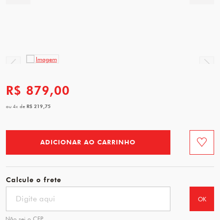
R$ 879,00
R$ 219,75
ou
4
x
de
ADICIONAR AO CARRINHO
Favorit
Calcule o frete
OK
Não sei o CEP