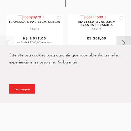
favorite
favorit
TRAVESSA OVAL 24CM CEREJA
TRAVESSA OVAL 23CM
BRANCA CERAMICA
STAUB
STAUB
R$ 1.019,00
R$ 369,00
ou 5x de R$ 203,80 sem juros
VER PRODUTO
VER PRODUTO
Este site usa cookies para garantir que você obtenha a melhor
experiência em nosso site.
Saiba mais
Prosseguir
Assine a nossa Newsletter