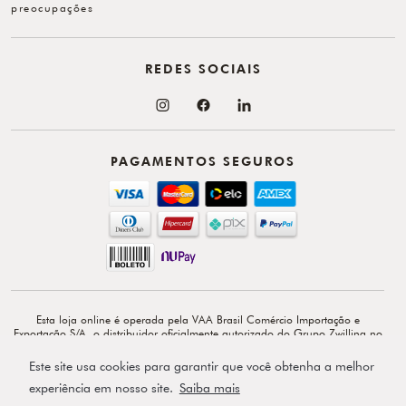
preocupações
REDES SOCIAIS
PAGAMENTOS SEGUROS
Esta loja online é operada pela VAA Brasil Comércio Importação e
Exportação S/A, o distribuidor oficialmente autorizado do Grupo Zwilling no
Brasil. VAA Brasil Comércio, Importação e Exportação S/A é total e
exclusivamente responsável por todo o conteúdo e comunicação deste site. ©
Este site usa cookies para garantir que você obtenha a melhor
Copyright 2026 - Av. Doutor Cardoso de Melo, 1855 - 14º - Vila Olímpia -
CEP: 04548-903 - São Paulo-SP.
experiência em nosso site.
Saiba mais