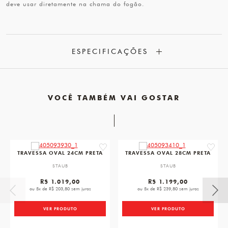
deve usar diretamente na chama do fogão.
ESPECIFICAÇÕES
VOCÊ TAMBÉM VAI GOSTAR
favorite
favorit
TRAVESSA OVAL 24CM PRETA
TRAVESSA OVAL 28CM PRETA
STAUB
STAUB
R$ 1.019,00
R$ 1.199,00
ou 5x de R$ 203,80 sem juros
ou 5x de R$ 239,80 sem juros
VER PRODUTO
VER PRODUTO