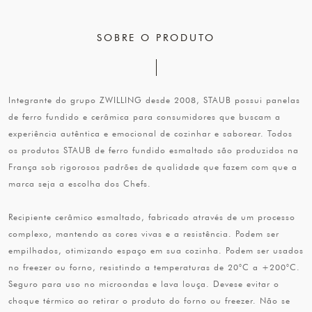
SOBRE O PRODUTO
Integrante do grupo ZWILLING desde 2008, STAUB possui panelas
de ferro fundido e cerâmica para consumidores que buscam a
experiência autêntica e emocional de cozinhar e saborear. Todos
os produtos STAUB de ferro fundido esmaltado são produzidos na
França sob rigorosos padrões de qualidade que fazem com que a
marca seja a escolha dos Chefs.
Recipiente cerâmico esmaltado, fabricado através de um processo
complexo, mantendo as cores vivas e a resistência. Podem ser
empilhados, otimizando espaço em sua cozinha. Podem ser usados
no freezer ou forno, resistindo a temperaturas de 20°C a +200°C.
Seguro para uso no microondas e lava louça. Devese evitar o
choque térmico ao retirar o produto do forno ou freezer. Não se