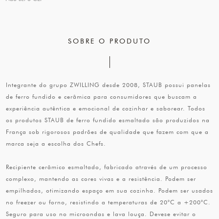
SOBRE O PRODUTO
Integrante do grupo ZWILLING desde 2008, STAUB possui panelas
de ferro fundido e cerâmica para consumidores que buscam a
experiência autêntica e emocional de cozinhar e saborear. Todos
os produtos STAUB de ferro fundido esmaltado são produzidos na
França sob rigorosos padrões de qualidade que fazem com que a
marca seja a escolha dos Chefs.
Recipiente cerâmico esmaltado, fabricado através de um processo
complexo, mantendo as cores vivas e a resistência. Podem ser
empilhados, otimizando espaço em sua cozinha. Podem ser usados
no freezer ou forno, resistindo a temperaturas de 20°C a +200°C.
Seguro para uso no microondas e lava louça. Devese evitar o