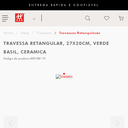
ENTREGA RÁPIDA E CONFIÁVEL
Abrir busca
ZWILLING
menu
Sugestão
Mesa
Travessas
Travessas Retangulares
de
TRAVESSA RETANGULAR, 27X20CM, VERDE
categoria
BASIL, CERAMICA
Código do produto:
405108110
FACAS
TESOURAS
MESA
PANELAS
TALHERES