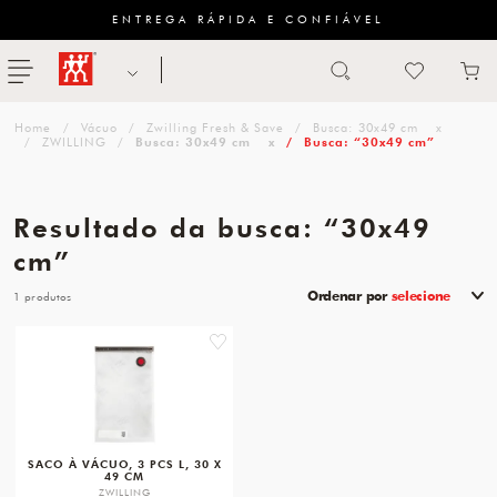
ENTREGA RÁPIDA E CONFIÁVEL
Abrir busca
ZWILLING
menu
Sugestão
Vácuo
Zwilling Fresh & Save
Busca: 30x49 cm
x
de
ZWILLING
Busca: 30x49 cm
x
Busca: “30x49 cm”
categoria
Resultado da busca: “30x49
FACAS
cm”
TESOURAS
Ordenar por
selecione
1
MESA
favorite
PANELAS
TALHERES
SACO À VÁCUO, 3 PCS L, 30 X
49 CM
ZWILLING