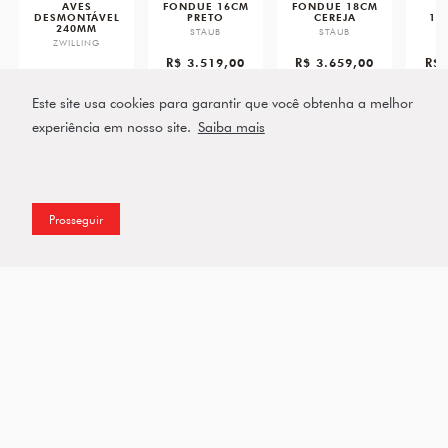
AVES
FONDUE 16CM
FONDUE 18CM
DESMONTÁVEL
PRETO
CEREJA
15
240MM
STAUB
STAUB
Z
ZWILLING
R$ 3.519,00
R$ 3.659,00
R$ 
R$ 1.939,00
ou 5x de R$ 703,80 sem
ou 5x de R$ 731,80 sem
ou 5x d
juros
juros
ou 5x de R$ 387,80 sem
juros
Este site usa cookies para garantir que você obtenha a melhor
VER PRODUTO
VER PRODUTO
VE
experiência em nosso site.
Saiba mais
VER PRODUTO
Prosseguir
Filtros
Assine a nossa Newsletter