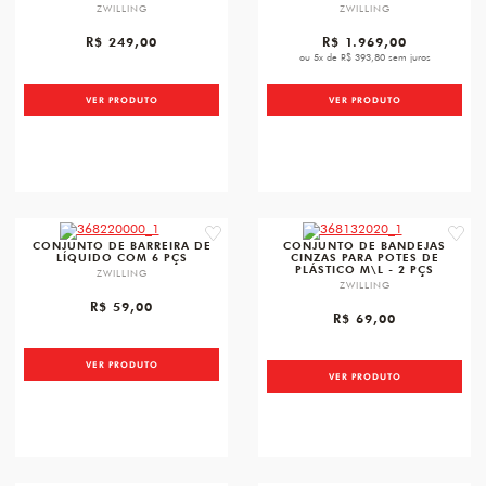
ZWILLING
ZWILLING
R$ 249,00
R$ 1.969,00
ou 5x de R$ 393,80 sem juros
VER PRODUTO
VER PRODUTO
favorite
favori
CONJUNTO DE BARREIRA DE
CONJUNTO DE BANDEJAS
LÍQUIDO COM 6 PÇS
CINZAS PARA POTES DE
PLÁSTICO M\L - 2 PÇS
ZWILLING
ZWILLING
R$ 59,00
R$ 69,00
VER PRODUTO
VER PRODUTO