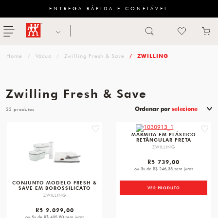
ENTREGA RÁPIDA E CONFIÁVEL
Abrir busca
ZWILLING
menu
Sugestão
Vácuo
Zwilling Fresh & Save
ZWILLING
de
categoria
Zwilling Fresh & Save
FACAS
Ordenar por
selecione
32
TESOURAS
favorite
favori
MARMITA EM PLÁSTICO
RETÂNGULAR PRETA
MESA
ZWILLING
PANELAS
R$ 739,00
ou 3x de R$ 246,33 sem juros
TALHERES
CONJUNTO MODELO FRESH &
SAVE EM BOROSSILICATO
VER PRODUTO
ZWILLING
R$ 2.029,00
ou 5x de R$ 405,80 sem juros