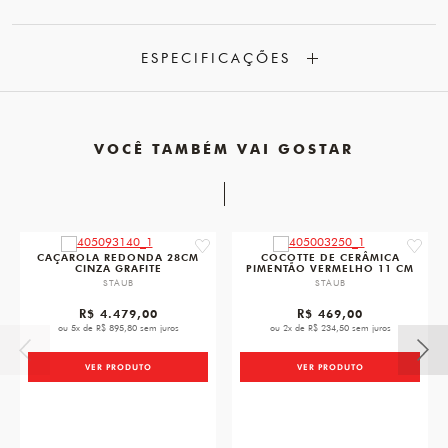
ESPECIFICAÇÕES
VOCÊ TAMBÉM VAI GOSTAR
favorite
favorit
CAÇAROLA REDONDA 28CM
COCOTTE DE CERÂMICA
CINZA GRAFITE
PIMENTÃO VERMELHO 11 CM
STAUB
STAUB
R$ 4.479,00
R$ 469,00
ou 5x de R$ 895,80 sem juros
ou 2x de R$ 234,50 sem juros
VER PRODUTO
VER PRODUTO