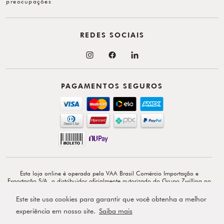
preocupações
REDES SOCIAIS
PAGAMENTOS SEGUROS
Esta loja online é operada pela VAA Brasil Comércio Importação e
Exportação S/A, o distribuidor oficialmente autorizado do Grupo Zwilling no
Brasil. VAA Brasil Comércio, Importação e Exportação S/A é total e
exclusivamente responsável por todo o conteúdo e comunicação deste site. ©
Este site usa cookies para garantir que você obtenha a melhor
Copyright 2026 - Av. Doutor Cardoso de Melo, 1855 - 14º - Vila Olímpia -
CEP: 04548-903 - São Paulo-SP.
experiência em nosso site.
Saiba mais
Powered by