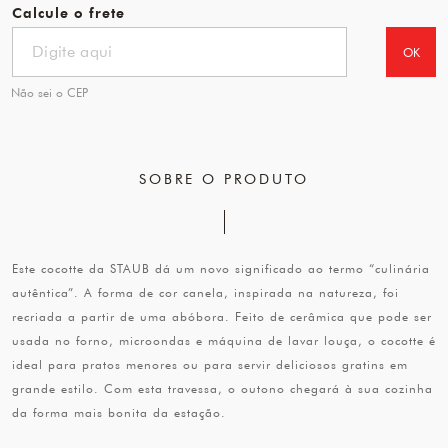
Calcule o frete
OK
Não sei o CEP
SOBRE O PRODUTO
Este cocotte da STAUB dá um novo significado ao termo “culinária
autêntica”. A forma de cor canela, inspirada na natureza, foi
recriada a partir de uma abóbora. Feito de cerâmica que pode ser
usada no forno, microondas e máquina de lavar louça, o cocotte é
ideal para pratos menores ou para servir deliciosos gratins em
grande estilo. Com esta travessa, o outono chegará à sua cozinha
da forma mais bonita da estação.