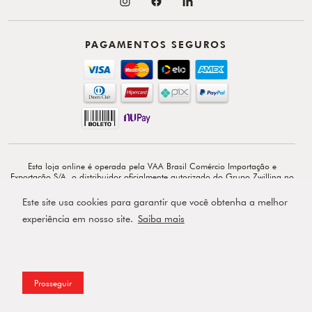
PAGAMENTOS SEGUROS
Esta loja online é operada pela VAA Brasil Comércio Importação e
Exportação S/A, o distribuidor oficialmente autorizado do Grupo Zwilling no
Brasil. VAA Brasil Comércio, Importação e Exportação S/A é total e
exclusivamente responsável por todo o conteúdo e comunicação deste site. ©
Este site usa cookies para garantir que você obtenha a melhor
Copyright 2026 - Av. Doutor Cardoso de Melo, 1855 - 14º - Vila Olímpia -
CEP: 04548-903 - São Paulo-SP.
experiência em nosso site.
Saiba mais
Powered by
Prosseguir