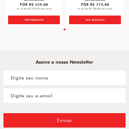
DE:
R$ 699,00
DE:
R$ 899,00
POR
R$ 559,00
POR
R$ 719,00
ou 2x de R$ 279,50 sem juros
ou 3x de R$ 239,66 sem juros
VER PRODUTO
VER PRODUTO
Assine a nossa Newsletter
Enviar