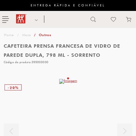
ENTREGA RÁPIDA E CONFIÁVEL
Abrir busca
ZWILLING
menu
Sugestão
Mesa
Outros
de
CAFETEIRA PRENSA FRANCESA DE VIDRO DE
categoria
PAREDE DUPLA, 798 ML - SORRENTO
Código do produto:
395003000
FACAS
TESOURAS
-20%
MESA
PANELAS
TALHERES