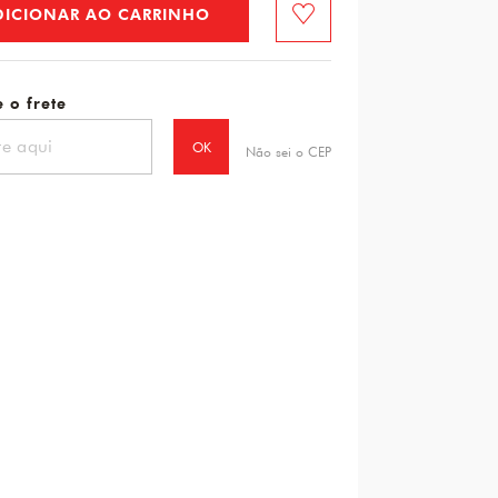
DICIONAR AO CARRINHO
Favorito
 o frete
OK
Não sei o CEP