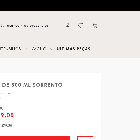
lá,
Faça login
ou
cadastre-se
UTENSÍLIOS
VÁCUO
ÚLTIMAS PEÇAS
 DE 800 ML SORRENTO
produto:
0
00
59,00
 279,50