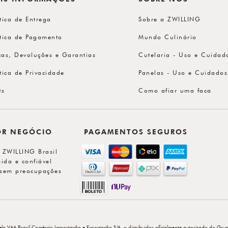
ítica de Entrega
Sobre a ZWILLING
ítica de Pagamento
Mundo Culinário
cas, Devoluções e Garantias
Cutelaria - Uso e Cuidad
ítica de Privacidade
Panelas - Uso e Cuidados
Qs
Como afiar uma faca
OR NEGÓCIO
PAGAMENTOS SEGUROS
l ZWILLING Brasil
ida e confiável
sem preocupações
ela VAA Brasil Comércio Importação e Exportação S/A, o distribuidor oficialmente autorizado do Grup