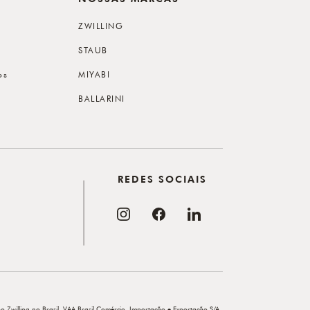
ZWILLING
STAUB
os
MIYABI
BALLARINI
REDES SOCIAIS
o Zwilling no Brasil. VAA Brasil Comércio, Importação e Exportação S/A