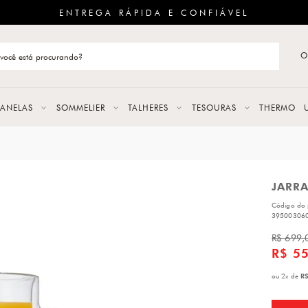
ENTREGA RÁPIDA E CONFIÁVEL
O
stão de categoria
S
PANELAS
SOMMELIER
TALHERES
TESOURAS
THERMO
URAS
JARRA
LAS
Código do 
ERES
39500306
R$ 699,
R$ 5
R$
ou
2
x
de