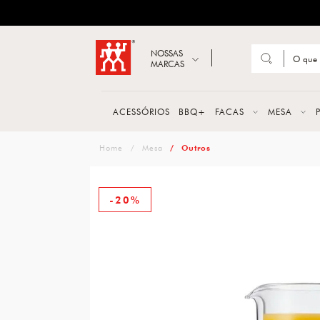
ZWILLING
Abrir busca
NOSSAS
MARCAS
Suge
FACA
ACESSÓRIOS
BBQ+
FACAS
MESA
TESO
zwilling
Mesa
Outros
MESA
PANE
-20%
TALH