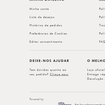
Minha conta
Pol
Lista de desejos
Pol
Histórico de pedidos
Tro
Preferências de Cookies
Pol
Editar consentimento
FA
DEIXE-NOS AJUDAR
O MELH
Tem dúvidas quanto ao
Loja oficia
seu pedido?
Clique aqui
Entrega ráp
Devolução 
Powered by
Esta loja online é operada p