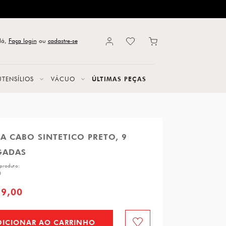
lá,
Faça login
ou
cadastre-se
UTENSÍLIOS
VÁCUO
ÚLTIMAS PEÇAS
A CABO SINTETICO PRETO, 9
GADAS
produto:
0
59,00
DICIONAR AO CARRINHO
Favorito