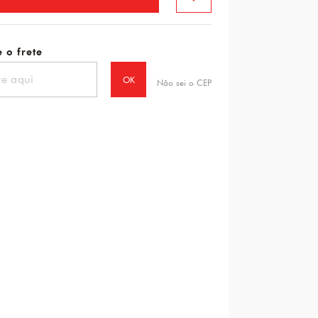
 o frete
OK
Não sei o CEP