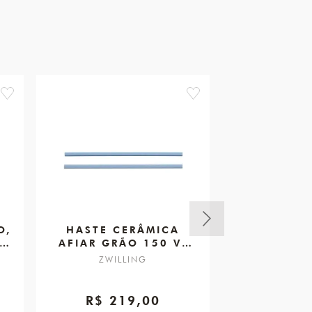
favorite
favorite
O,
HASTE CERÂMICA
CHAIRA R
AFIAR GRÃO 150 V-
DIAMANTE
EDGE
ZWILLING
ZWIL
R$ 219,00
R$ 8