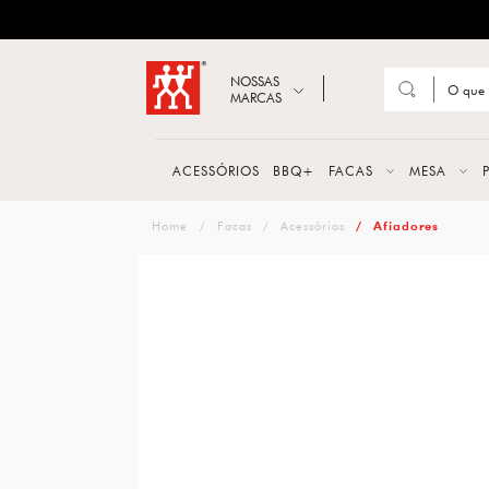
ZWILLING
Abrir busca
NOSSAS
MARCAS
Suge
FACA
ACESSÓRIOS
BBQ+
FACAS
MESA
TESO
zwilling
Facas
Acessórios
Afiadores
MESA
PANE
TALH