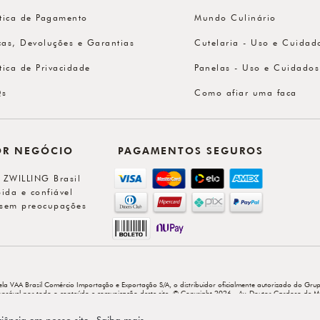
ítica de Pagamento
Mundo Culinário
cas, Devoluções e Garantias
Cutelaria - Uso e Cuidad
ítica de Privacidade
Panelas - Uso e Cuidados
Qs
Como afiar uma faca
OR NEGÓCIO
PAGAMENTOS SEGUROS
l ZWILLING Brasil
ida e confiável
sem preocupações
ela VAA Brasil Comércio Importação e Exportação S/A, o distribuidor oficialmente autorizado do Grup
sponsável por todo o conteúdo e comunicação deste site. © Copyright 2026 - Av. Doutor Cardoso de M
riência em nosso site.
Saiba mais