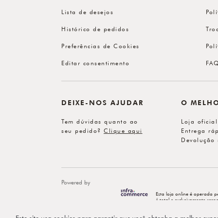
Lista de desejos
Pol
Histórico de pedidos
Tro
Preferências de Cookies
Pol
Editar consentimento
FA
DEIXE-NOS AJUDAR
O MELH
Tem dúvidas quanto ao
Loja oficia
seu pedido?
Clique aqui
Entrega ráp
Devolução 
Powered by
Esta loja online é operada p
é total e exclusivamente re
Este site usa cookies para garantir que você obtenha a melhor expe