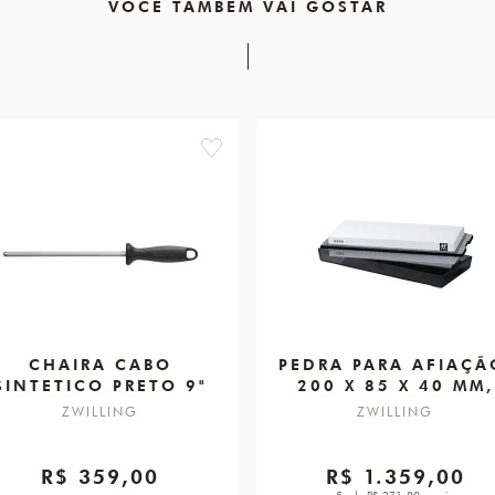
VOCÊ TAMBÉM VAI GOSTAR
favorite
CHAIRA CABO
PEDRA PARA AFIAÇÃ
SINTETICO PRETO 9"
200 X 85 X 40 MM,
TWIN FINISHING
ZWILLING
ZWILLING
STONE PRO
R$ 359,00
R$ 1.359,00