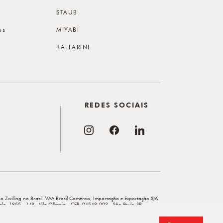
STAUB
os
MIYABI
BALLARINI
REDES SOCIAIS
o Zwilling no Brasil. VAA Brasil Comércio, Importação e Exportação S/A
elo, 1855 - 14º - Vila Olímpia - CEP: 04548-903 - São Paulo-SP.