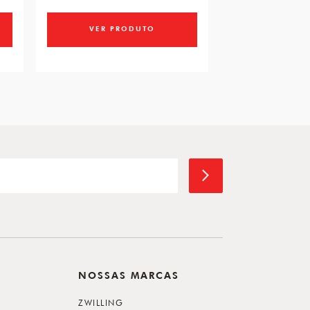
ou 4x de R$ 21
VER PRODUTO
VER PR
NOSSAS MARCAS
ZWILLING