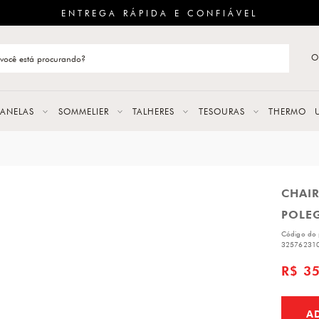
ENTREGA RÁPIDA E CONFIÁVEL
O
stão de categoria
S
PANELAS
SOMMELIER
TALHERES
TESOURAS
THERMO
URAS
CHAIR
LAS
POLE
ERES
Código do 
32576231
R$ 3
A