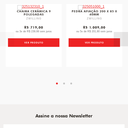
favorite
favori
CHAIRA CERÂMICA 9
PEDRA AFIAÇÃO 200 X 85 X
POLEGADAS
40MM
ZWILLING
ZWILLING
R$ 719,00
R$ 1.009,00
ou 3x de R$ 239,66 sem juros
ou 5x de R$ 201,80 sem juros
VER PRODUTO
VER PRODUTO
Assine a nossa Newsletter