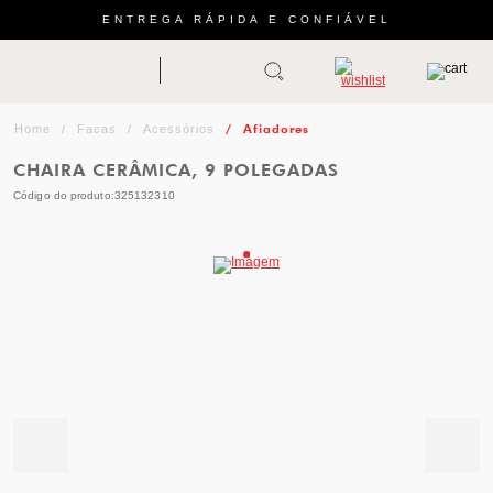
ENTREGA RÁPIDA E CONFIÁVEL
Abrir busca
ZWILLING
menu
Sugestão
Afiadores
Facas
Acessórios
de
CHAIRA CERÂMICA, 9 POLEGADAS
categoria
Código do produto:
325132310
FACAS
TESOURAS
MESA
PANELAS
TALHERES