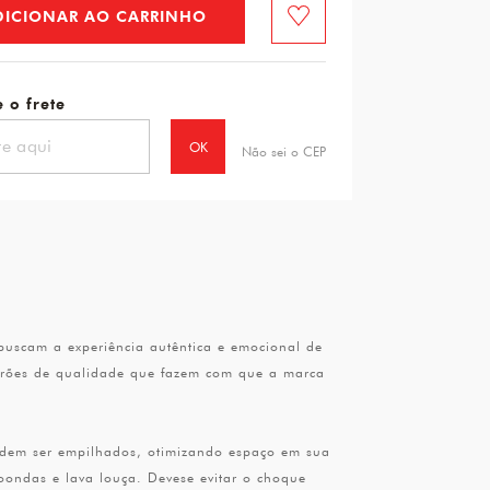
DICIONAR AO CARRINHO
Favorito
 o frete
OK
Não sei o CEP
uscam a experiência autêntica e emocional de
adrões de qualidade que fazem com que a marca
Podem ser empilhados, otimizando espaço em sua
oondas e lava louça. Devese evitar o choque