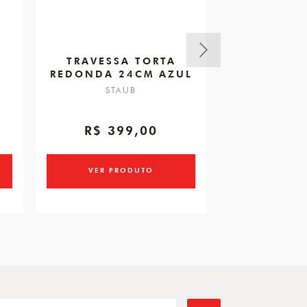
TRAVESSA TORTA
ASSADEIRA
REDONDA 24CM AZUL
AVES 24
STAUB
STA
R$ 399,00
R$ 2.
ou 5x de R$ 55
VER PRODUTO
VER PR