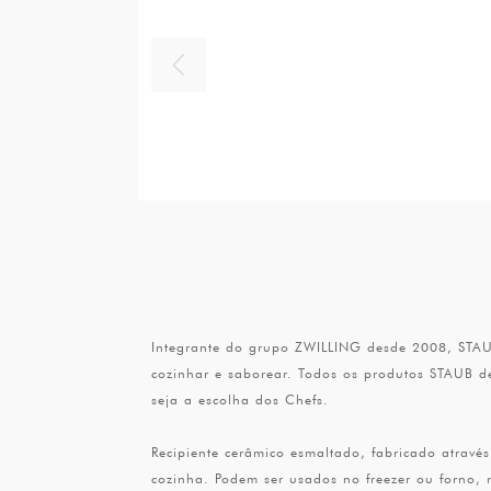
Integrante do grupo ZWILLING desde 2008, STAUB
cozinhar e saborear. Todos os produtos STAUB d
seja a escolha dos Chefs.
Recipiente cerâmico esmaltado, fabricado atravé
cozinha. Podem ser usados no freezer ou forno,