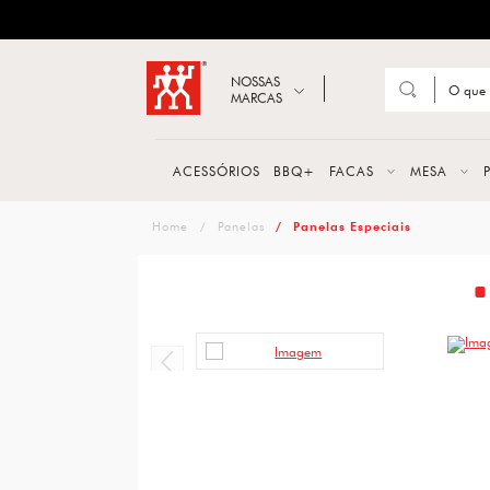
ZWILLING
Abrir busca
NOSSAS
MARCAS
Suge
FACA
ACESSÓRIOS
BBQ+
FACAS
MESA
TESO
zwilling
Panelas
Panelas Especiais
MESA
PANE
TALH