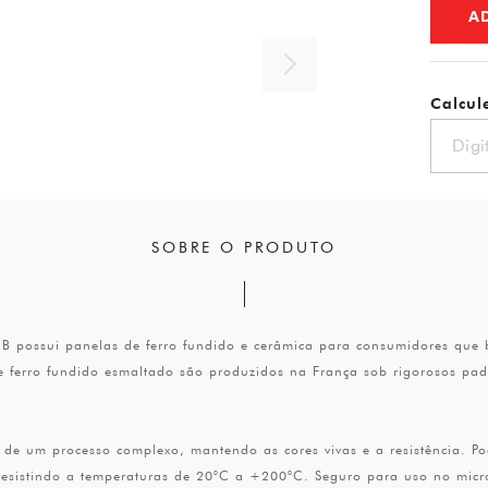
A
Calcule
SOBRE O PRODUTO
 possui panelas de ferro fundido e cerâmica para consumidores que b
e ferro fundido esmaltado são produzidos na França sob rigorosos p
s de um processo complexo, mantendo as cores vivas e a resistência. 
 resistindo a temperaturas de 20°C a +200°C. Seguro para uso no micr