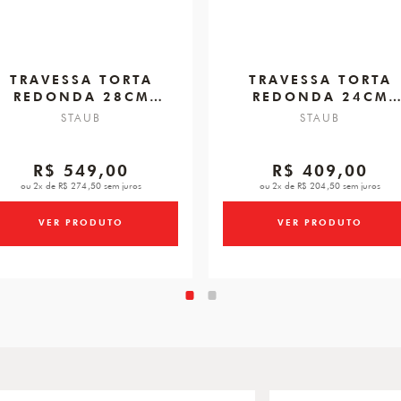
TRAVESSA TORTA
TRAVESSA TORTA
REDONDA 28CM
REDONDA 24CM
CEREJA
CEREJA
STAUB
STAUB
R$ 549,00
R$ 409,00
ou 2x de R$ 274,50 sem juros
ou 2x de R$ 204,50 sem juros
VER PRODUTO
VER PRODUTO