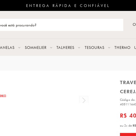
ENTREGA RÁPIDA E CONFIÁVEL
O
stão de categoria
S
PANELAS
SOMMELIER
TALHERES
TESOURAS
THERMO
URAS
TRAV
LAS
CEREJ
ERES
Código do 
40511164
R$ 4
R$
ou
2
x
de