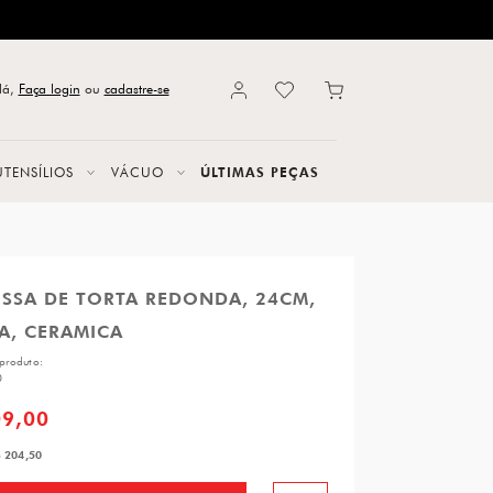
lá,
Faça login
ou
cadastre-se
UTENSÍLIOS
VÁCUO
ÚLTIMAS PEÇAS
ESSA DE TORTA REDONDA, 24CM,
A, CERAMICA
produto:
0
09,00
 204,50