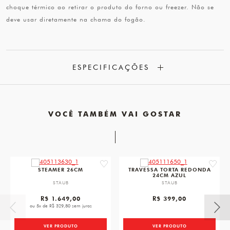
choque térmico ao retirar o produto do forno ou freezer. Não se
deve usar diretamente na chama do fogão.
ESPECIFICAÇÕES
VOCÊ TAMBÉM VAI GOSTAR
favorite
favorit
STEAMER 26CM
TRAVESSA TORTA REDONDA
24CM AZUL
STAUB
STAUB
R$ 1.649,00
R$ 399,00
ou 5x de R$ 329,80 sem juros
VER PRODUTO
VER PRODUTO