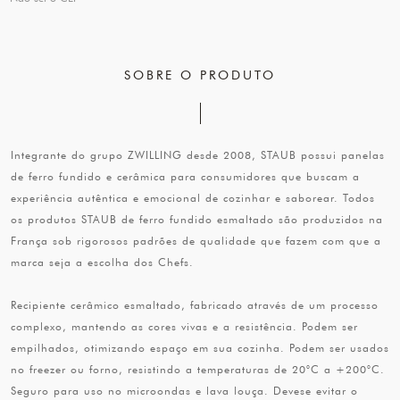
SOBRE O PRODUTO
Integrante do grupo ZWILLING desde 2008, STAUB possui panelas
de ferro fundido e cerâmica para consumidores que buscam a
experiência autêntica e emocional de cozinhar e saborear. Todos
os produtos STAUB de ferro fundido esmaltado são produzidos na
França sob rigorosos padrões de qualidade que fazem com que a
marca seja a escolha dos Chefs.
Recipiente cerâmico esmaltado, fabricado através de um processo
complexo, mantendo as cores vivas e a resistência. Podem ser
empilhados, otimizando espaço em sua cozinha. Podem ser usados
no freezer ou forno, resistindo a temperaturas de 20°C a +200°C.
Seguro para uso no microondas e lava louça. Devese evitar o