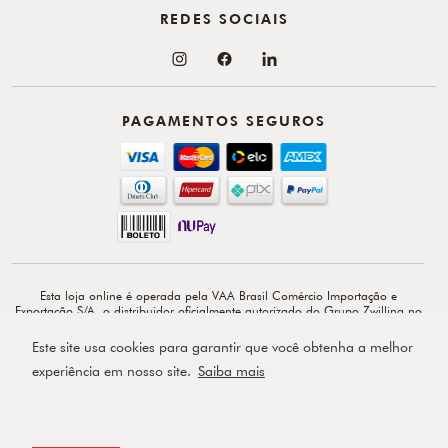
REDES SOCIAIS
PAGAMENTOS SEGUROS
Esta loja online é operada pela VAA Brasil Comércio Importação e
Exportação S/A, o distribuidor oficialmente autorizado do Grupo Zwilling no
Brasil. VAA Brasil Comércio, Importação e Exportação S/A é total e
exclusivamente responsável por todo o conteúdo e comunicação deste site. ©
Este site usa cookies para garantir que você obtenha a melhor
Copyright 2026 - Av. Doutor Cardoso de Melo, 1855 - 14º - Vila Olímpia -
CEP: 04548-903 - São Paulo-SP.
experiência em nosso site.
Saiba mais
Powered by