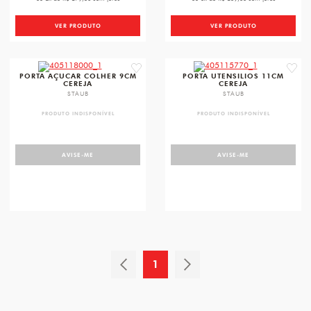
VER PRODUTO
VER PRODUTO
favorite
favori
PORTA AÇUCAR COLHER 9CM
PORTA UTENSILIOS 11CM
CEREJA
CEREJA
STAUB
STAUB
PRODUTO INDISPONÍVEL
PRODUTO INDISPONÍVEL
AVISE-ME
AVISE-ME
1