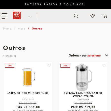
ENTREGA RÁPIDA E CONFIÁVEL
Abrir busca
ZWILLING
menu
Sugestão
Mesa
Outros
de
categoria
Outros
FACAS
Ordenar por
selecione
4
TESOURAS
-20%
-20%
favorite
favori
MESA
PANELAS
TALHERES
JARRA DE 800 ML SORRENTO
PRENSA FRANCESA PAREDE
DUPLA 798 ML
ZWILLING
ZWILLING
DE:
R$ 699,00
DE:
R$ 899,00
POR
R$ 559,00
POR
R$ 719,00
ou 2x de R$ 279,50 sem juros
ou 3x de R$ 239,66 sem juros