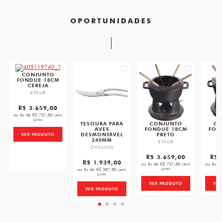
OPORTUNIDADES
favorite
favorite
favorite
CONJUNTO
FONDUE 18CM
CEREJA
STAUB
R$ 3.659,00
ou 5x de R$ 731,80 sem
juros
TESOURA PARA
CONJUNTO
CO
AVES
FONDUE 18CM
FON
DESMONTÁVEL
PRETO
VER PRODUTO
240MM
STAUB
ZWILLING
R$ 3.659,00
R$ 
R$ 1.939,00
ou 5x de R$ 731,80 sem
ou 5x d
juros
ou 5x de R$ 387,80 sem
juros
VER PRODUTO
VE
VER PRODUTO